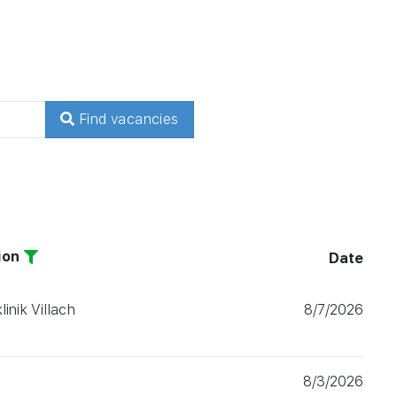
Find vacancies
ion
Date
Filter
linik Villach
8/7/2026
h
8/3/2026