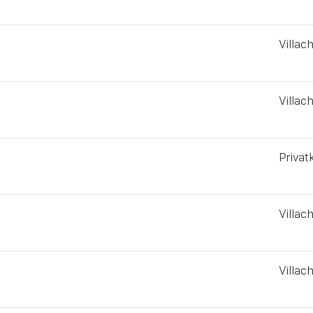
Villac
Villac
Privatk
Villac
Villac