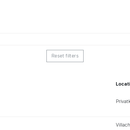
Vacancies
There are 8 vacancies at the moment.
Search phrase or job number
Reset filters
Locat
Privatk
Villac